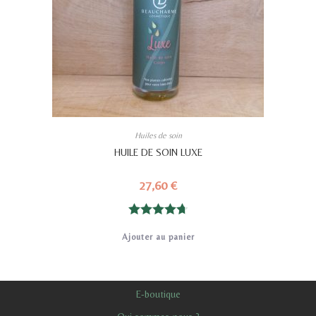
Huiles de soin
HUILE DE SOIN LUXE
27,60
€
Note
4.75
Ajouter au panier
sur 5
E-boutique