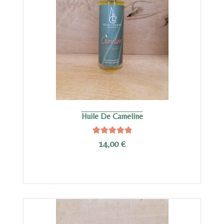
Huile De Cameline
2
Noté
5.00
14,00
€
sur 5 basé
sur
notations
client