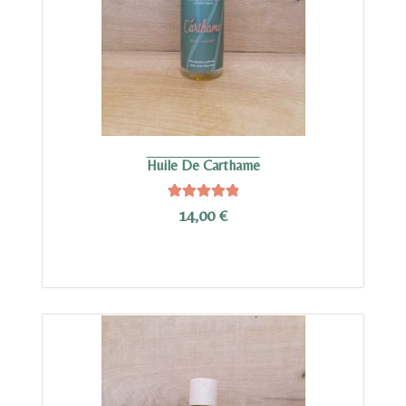
Huile De Carthame
2
Noté
5.00
14,00
€
sur 5 basé
sur
notations
client