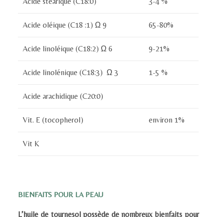
Acide stéarique (C18:0)
3-4 %
Acide oléique (C18 :1) Ω 9
65-80%
Acide linoléique (C18:2) Ω 6
9-21%
Acide linolénique (C18:3) Ω 3
1-5 %
Acide arachidique (C20:0)
Vit. E (tocopherol)
environ 1%
Vit K
BIENFAITS POUR LA PEAU
L’huile de tournesol possède de nombreux bienfaits pour