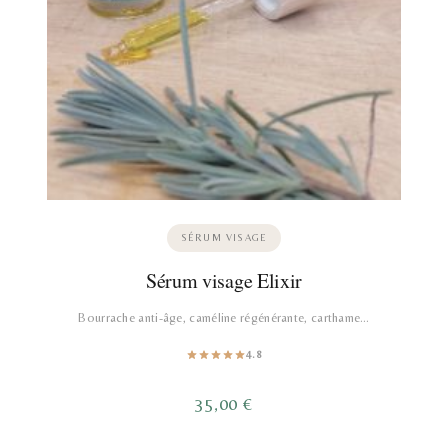
SÉRUM VISAGE
Sérum visage Elixir
Bourrache anti-âge, caméline régénérante, carthame…
4.8
35,00
€