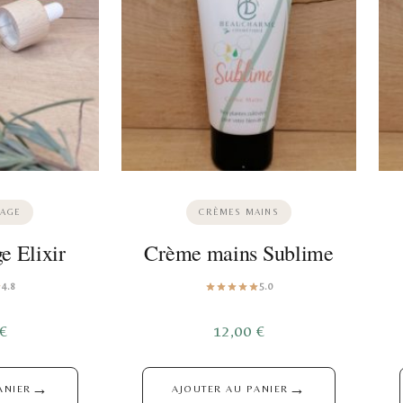
SAGE
CRÈMES MAINS
e Elixir
Crème mains Sublime
4.8
5.0
€
12,00
€
→
→
ANIER
AJOUTER AU PANIER