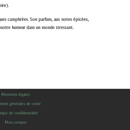
ire).
iques camphrées. Son parfum, aux notes épicées,
r notre humeur dans un monde stressant.
Mentions légales
tions générales de vente
tique de confidentialité
Mon compte